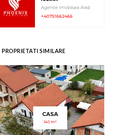
Agentie Imobiliara Arad
+40751662466
PROPRIETATI SIMILARE
APARTAMENT
340 m²