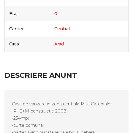
Etaj
0
Cartier
Central
Oras
Arad
DESCRIERE ANUNT
Casa de vanzare in zona centrala-P-ta Catedralei;
-P+E+M(constructie 2008);
-234mp;
-curte comuna;
-parter: living,bucatarie,baie,hol si debara;