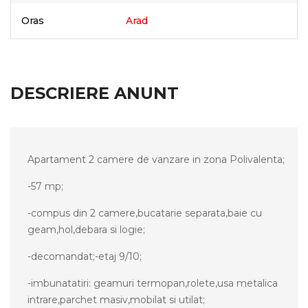
Oras
Arad
DESCRIERE ANUNT
Apartament 2 camere de vanzare in zona Polivalenta;
-57 mp;
-compus din 2 camere,bucatarie separata,baie cu
geam,hol,debara si logie;
-decomandat;
-etaj 9/10;
-imbunatatiri: geamuri termopan,rolete,usa metalica
intrare,parchet masiv,mobilat si utilat;