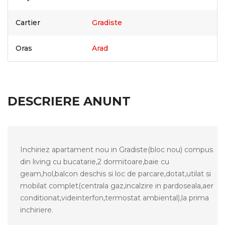
Cartier
Gradiste
Oras
Arad
DESCRIERE ANUNT
Inchiriez apartament nou in Gradiste(bloc nou) compus
din living cu bucatarie,2 dormitoare,baie cu
geam,hol,balcon deschis si loc de parcare,dotat,utilat si
mobilat complet(centrala gaz,incalzire in pardoseala,aer
conditionat,videinterfon,termostat ambiental),la prima
inchiriere.