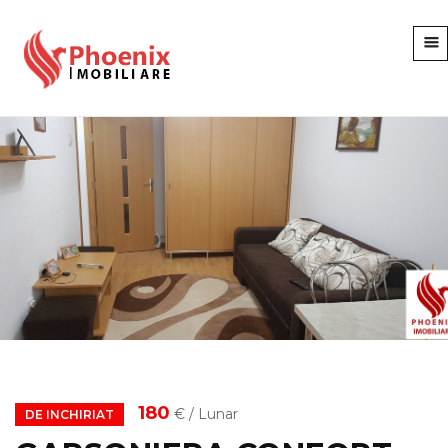
180
€ / Lunar
DE INCHIRIAT